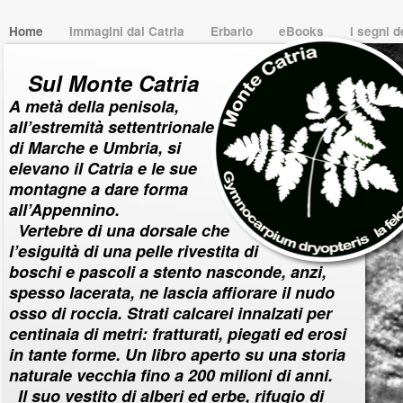
Home
Immagini dal Catria
Erbario
eBooks
i segni 
Sul Monte Catria
A metà della penisola,
all’estremità settentrionale
di Marche e Umbria, si
elevano il Catria e le sue
montagne a dare forma
all’Appennino.
Vertebre di una dorsale che
l’esiguità di una pelle rivestita di
boschi e pascoli a stento nasconde, anzi,
spesso lacerata, ne lascia affiorare il nudo
osso di roccia. Strati calcarei innalzati per
centinaia di metri: fratturati, piegati ed erosi
in tante forme. Un libro aperto su una storia
naturale vecchia fino a 200 milioni di anni.
Il suo vestito di alberi ed erbe, rifugio di