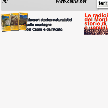
in:
www.catria.net
terr