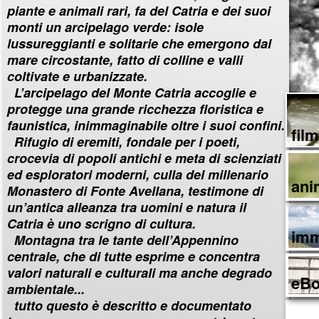
piante e animali rari, fa del Catria e dei suoi
monti un arcipelago verde: isole
lussureggianti e solitarie che emergono dal
mare circostante, fatto di colline e valli
coltivate e urbanizzate.
L’arcipelago del Monte Catria accoglie e
protegge una grande ricchezza floristica e
faunistica, inimmaginabile oltre i suoi confini.
film
Rifugio di eremiti, fondale per i poeti,
crocevia di popoli antichi e meta di scienziati
ed esploratori moderni, culla del millenario
ani
Monastero di Fonte Avellana, testimone di
un’antica alleanza tra uomini e natura il
Catria è uno scrigno di cultura.
imm
Montagna tra le tante dell’Appennino
centrale, che di tutte esprime e concentra
valori naturali e culturali ma anche degrado
eBo
ambientale...
tutto questo è descritto e documentato