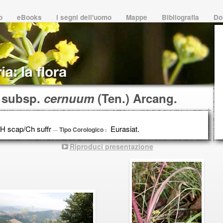
io
eBooks
i segni dell'uomo
Mappe
Bibliografia
Do
 subsp.
cernuum
(Ten.) Arcang.
H scap/Ch suffr
Eurasiat.
Tipo Corologico
—
:
Riproduci presentazione