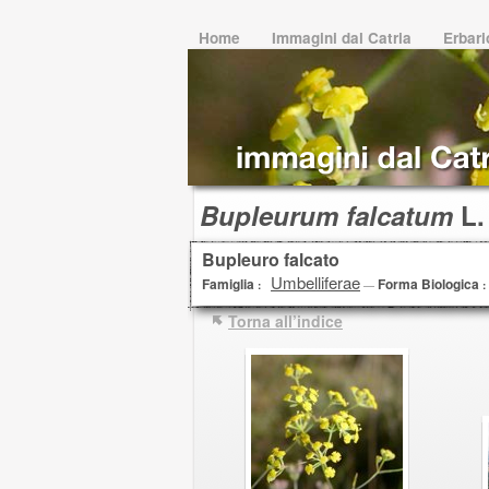
Home
Immagini dal Catria
Erbar
Bupleurum falcatum
L.
Bupleuro falcato
Umbelliferae
Famiglia
Forma Biologica
:
—
:
Torna all’indice