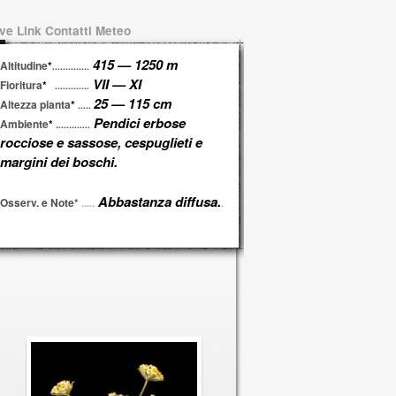
ve Link Contatti Meteo
415 — 1250 m
Altitudine
*
..............
VII — XI
Fioritura
*
.............
25 — 115 cm
Altezza pianta
*
.....
Pendici erbose
Ambiente
*
.
............
rocciose e sassose, cespuglieti e
margini dei boschi.
Abbastanza diffusa.
Osserv. e Note*
.....
.