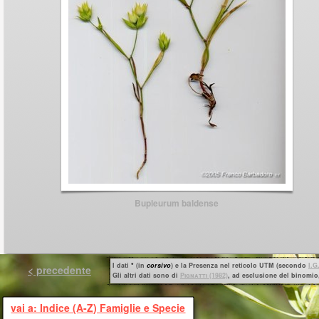
Bupleurum baldense
I dati
*
(in
corsivo
) e la Presenza nel reticolo UTM (secondo
I.G
< precedente
Gli altri dati sono di
P
ignatti
(1982)
, ad esclusione del binomio,
vai a: Indice (A-Z) Famiglie e Specie