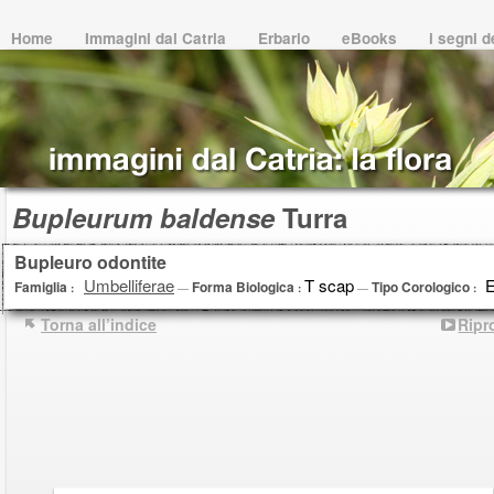
Home
Immagini dal Catria
Erbario
eBooks
i segni 
Bupleurum baldense
Turra
Bupleuro odontite
Umbelliferae
T scap
Eu
Famiglia
Forma Biologica
Tipo Corologico
:
—
:
—
:
Torna all’indice
Ripr