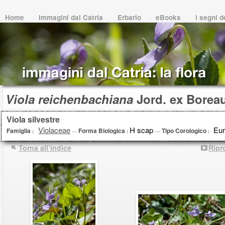
Home
Immagini dal Catria
Erbario
eBooks
i segni 
Viola reichenbachiana
Jord. ex Borea
Viola silvestre
Violaceae
H scap
Euro
Famiglia
Forma Biologica
Tipo Corologico
:
—
:
—
:
Torna all’indice
Ripr