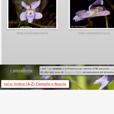
Viola reichenbachiana
Viola reichenbachiana
I dati
*
(in
corsivo
) e la Presenza nel reticolo UTM (secondo
I.G
< precedente
Gli altri dati sono di
P
ignatti
(1982)
, ad esclusione del binomio,
vai a: Indice (A-Z) Famiglie e Specie