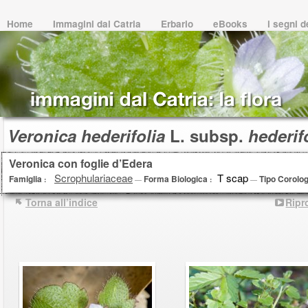
Home
Immagini dal Catria
Erbario
eBooks
i segni 
Veronica hederifolia
L. subsp.
hederif
Veronica con foglie d’Edera
Scrophulariaceae
T scap
Famiglia
Forma Biologica
Tipo Corolo
:
—
:
—
Torna all’indice
Ripr