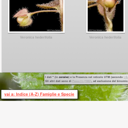
Veronica hederifolia
Veronica hederifolia
I dati
*
(in
corsivo
) e la Presenza nel reticolo UTM (secondo
I.G
< precedente
Gli altri dati sono di
P
ignatti
(1982)
, ad esclusione del binomio,
vai a: Indice (A-Z) Famiglie e Specie