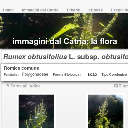
Home
Immagini dal Catria
Erbario
eBooks
i segni 
Rumex obtusifolius
L. subsp.
obtusifo
Romice comune
Polygonaceae
H scap
Famiglia
Forma Biologica
Tipo Corologico
:
—
:
—
Torna all’indice
Ripr