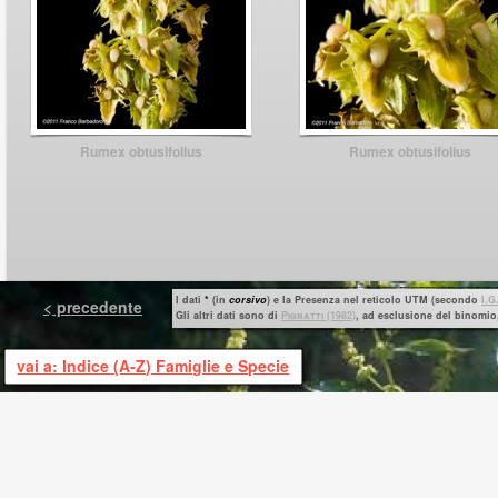
Rumex obtusifolius
Rumex obtusifolius
I dati
*
(in
corsivo
) e la Presenza nel reticolo UTM (secondo
I.G
< precedente
Gli altri dati sono di
P
ignatti
(1982)
, ad esclusione del binomio,
vai a: Indice (A-Z) Famiglie e Specie