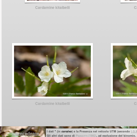
Cardamine kitaibelii
C
Cardamine kitaibelii
C
I dati
*
(in
corsivo
) e la Presenza nel reticolo UTM (secondo
I.G.
< precedente
Gli altri dati sono di
P
ignatti
(1982)
, ad esclusione del binomio, p