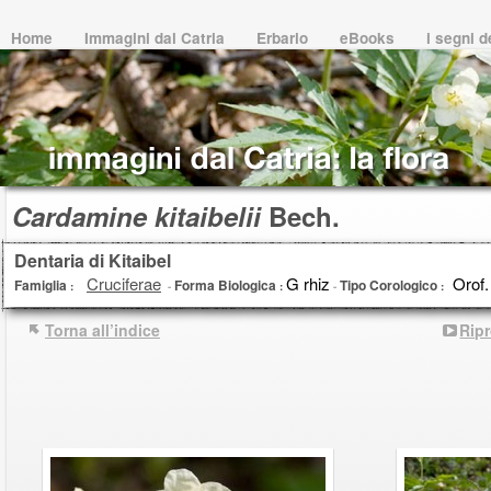
Home
Immagini dal Catria
Erbario
eBooks
i segni 
Cardamine kitaibelii
Bech.
Dentaria di Kitaibel
Cruciferae
G rhiz
Orof. W
Famiglia
Forma Biologica
Tipo Corologico
:
-
:
-
:
Torna all’indice
Rip