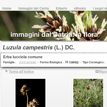
Home
Immagini dal Catria
Erbario
eBooks
i segni 
Luzula campestris
(L.) DC.
Erba lucciola comune
Juncaceae
H caesp
Famiglia
Forma Biologica
Tipo Corologico
:
—
:
—
:
Torna all’indice
Ripr