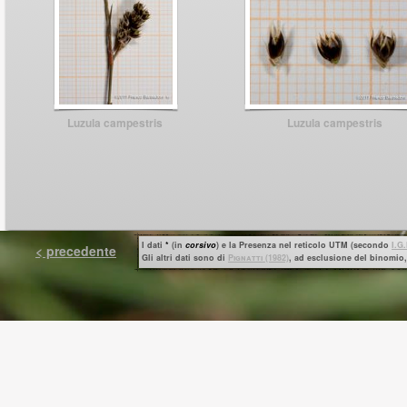
Luzula campestris
Luzula campestris
I dati
*
(in
corsivo
) e la Presenza nel reticolo UTM (secondo
I.G
< precedente
Gli altri dati sono di
P
ignatti
(1982)
, ad esclusione del binomio, 